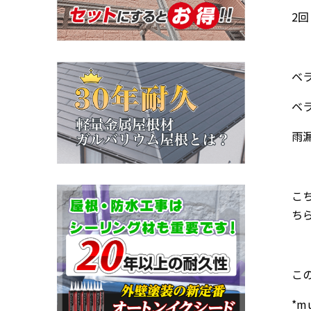
2
ベ
ベ
雨
こ
ち
こ
*m