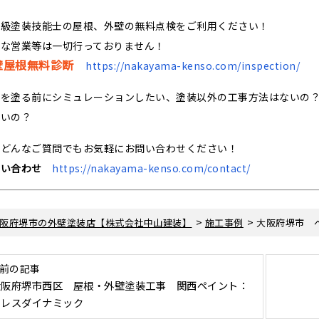
一級塗装技能士の屋根、外壁の無料点検をご利用ください！
理な営業等は一切行っておりません！
壁屋根無料診断
https://nakayama-kenso.com/inspection/
色を塗る前にシミュレーションしたい、塗装以外の工事方法はないの
いいの？
 どんなご質問でもお気軽にお問い合わせください！
問い合わせ
https://nakayama-kenso.com/contact/
>
>
阪府堺市の外壁塗装店【株式会社中山建装】
施工事例
大阪府堺市 
 前の記事
大阪府堺市西区 屋根・外壁塗装工事 関西ペイント：
アレスダイナミック