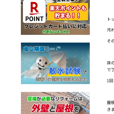
ト
汚
そ
床
で
1
屋
き