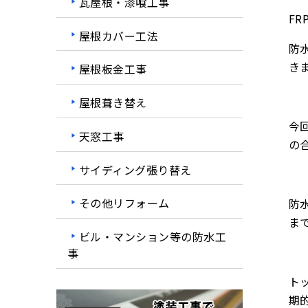
瓦屋根・漆喰工事
F
屋根カバー工法
防
き
屋根板金工事
屋根葺き替え
今
天窓工事
の
サイディング張り替え
その他リフォーム
防
ま
ビル・マンション等の防水工
事
ト
期