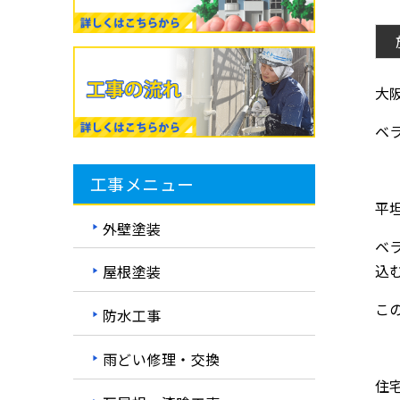
大
ベ
工事メニュー
平
外壁塗装
ベ
込
屋根塗装
こ
防水工事
雨どい修理・交換
住