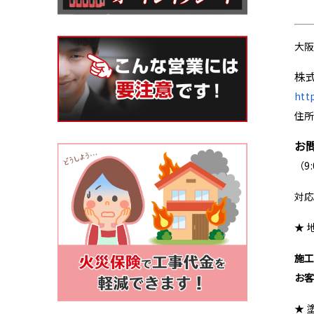
大
株
htt
住所
お
（9
対
★ 
施
お
★ 