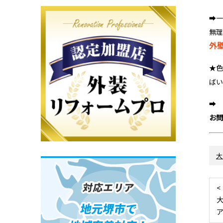
➡
無
外
★
ば
➡
お
大
<