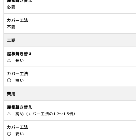
必要
不要
工期
△ 長い
〇 短い
費用
△ 高め
（カバー工法の1.2～1.5倍）
〇 安い