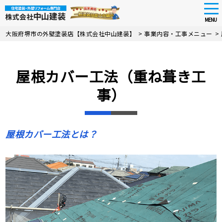
tog
nav
MENU
Skip
大阪府堺市の外壁塗装店【株式会社中山建装】
>
事業内容・工事メニュー
>
to
main
content
屋根カバー工法（重ね葺き工
事）
屋根カバー工法とは？