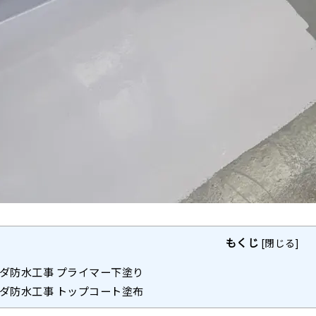
もくじ
[
閉じる
]
ダ防水工事 プライマー下塗り
ダ防水工事 トップコート塗布