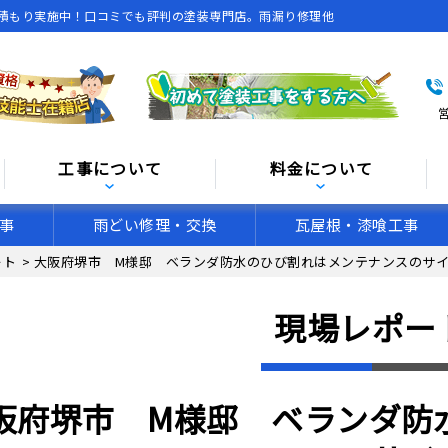
積もり実施中！口コミでも評判の塗装専門店。雨漏り修理他
営
工事について
料金について
事
雨どい修理・交換
瓦屋根・漆喰工事
ート
>
大阪府堺市 M様邸 ベランダ防水のひび割れはメンテナンスのサ
現場レポー
阪府堺市 M様邸 ベランダ防