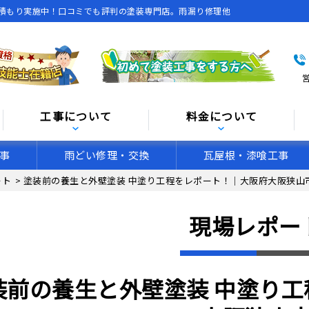
積もり実施中！口コミでも評判の塗装専門店。雨漏り修理他
営
工事について
料金について
事
雨どい修理・交換
瓦屋根・漆喰工事
ート
>
塗装前の養生と外壁塗装 中塗り工程をレポート！｜大阪府大阪狭山
現場レポー
装前の養生と外壁塗装 中塗り