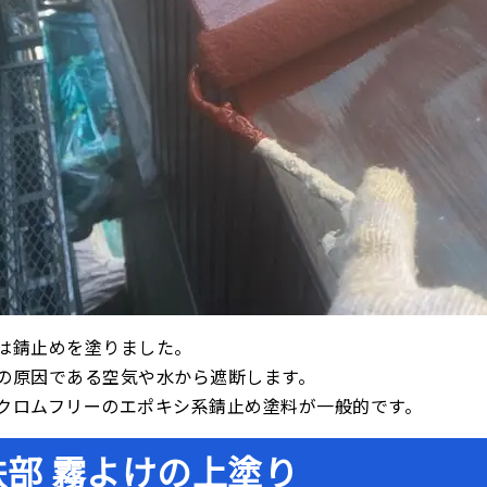
は錆止めを塗りました。
の原因である空気や水から遮断します。
クロムフリーのエポキシ系錆止め塗料が一般的です。
鉄部 霧よけの上塗り