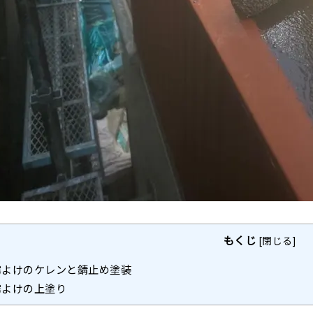
もくじ
[
閉じる
]
霧よけのケレンと錆止め塗装
霧よけの上塗り