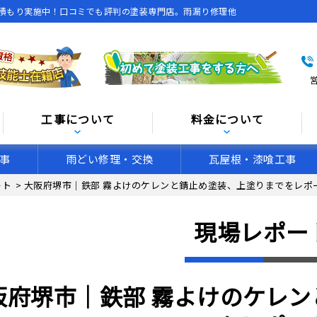
積もり実施中！口コミでも評判の塗装専門店。雨漏り修理他
営
工事について
料金について
事
雨どい修理・交換
瓦屋根・漆喰工事
ート
>
大阪府堺市｜鉄部 霧よけのケレンと錆止め塗装、上塗りまでをレポ
現場レポー
阪府堺市｜鉄部 霧よけのケレ