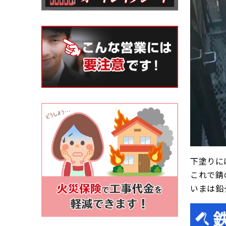
下塗りに
これで錆
いまは鉛