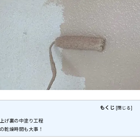
もくじ
[
閉じる
]
上げ裏の中塗り工程
の乾燥時間も大事！