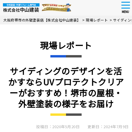
tog
nav
MENU
Skip
大阪府堺市の外壁塗装店【株式会社中山建装】
>
現場レポート
>
サイディン
to
main
content
現場レポート
サイディングのデザインを活
かすならUVプロテクトクリア
ーがおすすめ！堺市の屋根・
外壁塗装の様子をお届け
投稿日：2020年5月20日
更新日：2024年7月9日