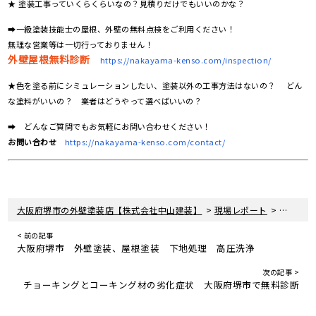
★ 塗装工事っていくらくらいなの？見積りだけでもいいのかな？
➡一級塗装技能士の屋根、外壁の無料点検をご利用ください！
無理な営業等は一切行っておりません！
外壁屋根無料診断
https://nakayama-kenso.com/inspection/
★色を塗る前にシミュレーションしたい、塗装以外の工事方法はないの？ どん
な塗料がいいの？ 業者はどうやって選べばいいの？
➡ どんなご質問でもお気軽にお問い合わせください！
お問い合わせ
https://nakayama-kenso.com/contact/
>
>
大阪府堺市の外壁塗装店【株式会社中山建装】
現場レポート
サイディ
< 前の記事
大阪府堺市 外壁塗装、屋根塗装 下地処理 高圧洗浄
次の記事 >
チョーキングとコーキング材の劣化症状 大阪府堺市で無料診断