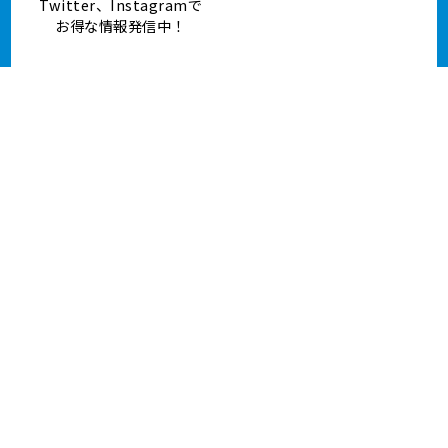
↑TOPへ戻る - 外壁塗装、屋根塗装、堺市 中山建装