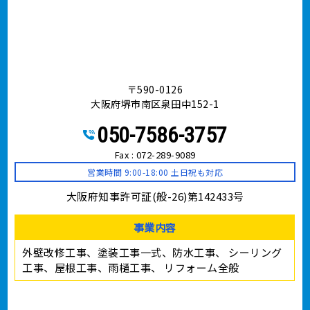
水性塗料
シーリング（コーキング）工事
バルコニー
ベランダ
アスファルト防水
ウレタン防水
シート防水
塗膜防水（とまくぼうすい）
陸屋根（ろくやね・りくやね）
セメント瓦屋根
日本瓦屋根（にほんがわらやね）
トタン屋根
屋根カバー工法
屋根葺き替え工事（やねふきかえこうじ）
雪止め
下葺き（したぶき）/ ルーフィング
野地板（のじいた）
笠木（かさぎ）
庇（ひさし）/ 霧よけ（きりよけ）
戸袋（とぶくろ）
雨戸（あまど）
幕板（まくいた）
這樋（はいどい）
集水器 （しゅうすいき）/上合（じょうごう）
雨どい
棟板金（むねばんきん）
軒天（のきてん）
破風（はふ）
貫板（ぬきいた）
ケラバ
寄棟屋根（よせむねやね）
切妻屋根（きりづまやね）
大棟（おおむね）
隅棟（すみむね）/ 下り棟（くだりむね）
ドーマー
鼻隠し
軒樋（のきどい）
竪樋（たてどい）
パラペット
FRP防水
アスファルトシングル
スレート
コロニアル