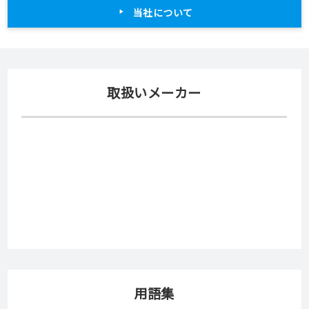
外壁仕上一級技能者
外壁仕上基幹技能者
日本外壁仕上業協同組合連合
日本外壁仕上業協同組合連合
会
会
外装劣化診断士
一般建築物石綿含有建材調査
社)住宅保全推進協会
者
財）日本環境衛生センター