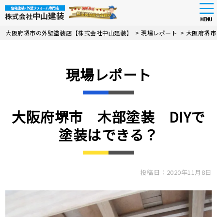
tog
nav
MENU
Skip
大阪府堺市の外壁塗装店【株式会社中山建装】
>
現場レポート
>
大阪府堺市
to
main
content
現場レポート
大阪府堺市 木部塗装 DIYで
塗装はできる？
投稿日：2020年11月8日