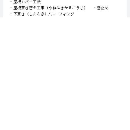
屋根カバー工法
屋根葺き替え工事（やねふきかえこうじ）
雪止め
下葺き（したぶき）/ ルーフィング
野地板（のじいた）
笠木（かさぎ）
庇（ひさし）/ 霧よけ（きりよけ）
戸袋（とぶくろ）
雨戸（あまど）
幕板（まくいた）
這樋（はいどい）
集水器 （しゅうすいき）/上合（じょうごう）
雨どい
棟板金（むねばんきん）
軒天（のきてん）
破風（はふ）
貫板（ぬきいた）
ケラバ
寄棟屋根（よせむねやね）
切妻屋根（きりづまやね）
大棟（おおむね）
隅棟（すみむね）/ 下り棟（くだりむね）
ドーマー
鼻隠し
軒樋（のきどい）
竪樋（たてどい）
パラペット
FRP防水
アスファルトシングル
スレート
コロニアル
↑TOPへ戻る - 外壁塗装、屋根塗装、堺市 中山建装