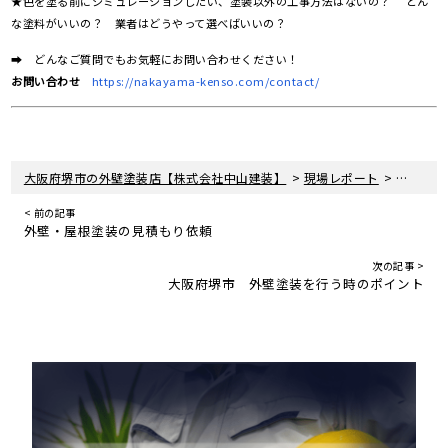
★色を塗る前にシミュレーションしたい、塗装以外の工事方法はないの？ どん
な塗料がいいの？ 業者はどうやって選べばいいの？
➡ どんなご質問でもお気軽にお問い合わせください！
お問い合わせ
https://nakayama-kenso.com/contact/
>
>
大阪府堺市の外壁塗装店【株式会社中山建装】
現場レポート
大阪府堺
< 前の記事
外壁・屋根塗装の見積もり依頼
次の記事 >
大阪府堺市 外壁塗装を行う時のポイント