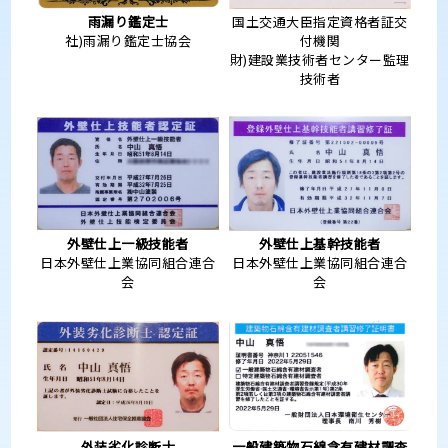
雨漏り鑑定士
国土交通大臣指定資格者証交
社)雨漏り鑑定士協会
付機関
財)建設業技術者センター監理
技術者
外壁仕上一級技能者
外壁仕上基幹技能者
日本外壁仕上業協同組合連合
日本外壁仕上業協同組合連合
会
会
外装劣化診断士
一般建築物石綿含有建材調査