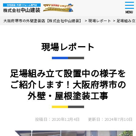
tog
nav
MENU
Skip
大阪府堺市の外壁塗装店【株式会社中山建装】
>
現場レポート
>
足場組み立
to
main
content
現場レポート
足場組み立て設置中の様子を
ご紹介します！大阪府堺市の
外壁・屋根塗装工事
投稿日：2020年12月4日
更新日：2024年7月10日