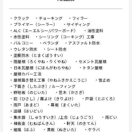
クラック
チョーキング
フィラー
プライマー（シーラー）
サイディング
ALC（エーエルシー/パワーボード）
油性塗料
水性塗料
シーリング（コーキング）工事
バルコニー
ベランダ
アスファルト防水
ウレタン防水
シート防水
塗膜防水（とまくぼうすい）
陸屋根（ろくやね・りくやね）
セメント瓦屋根
日本瓦屋根（にほんがわらやね）
トタン屋根
屋根カバー工法
屋根葺き替え工事（やねふきかえこうじ）
雪止め
下葺き（したぶき）/ ルーフィング
野地板（のじいた）
笠木（かさぎ）
庇（ひさし）/ 霧よけ（きりよけ）
戸袋（とぶくろ）
雨戸（あまど）
幕板（まくいた）
這樋（はいどい）
集水器 （しゅうすいき）/上合（じょうごう）
雨どい
棟板金（むねばんきん）
軒天（のきてん）
破風（はふ）
貫板（ぬきいた）
ケラバ