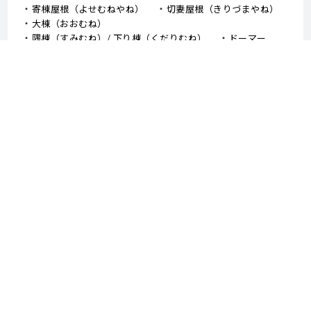
寄棟屋根（よせむねやね）
切妻屋根（きりづまやね）
大棟（おおむね）
隅棟（すみむね）/ 下り棟（くだりむね）
ドーマー
鼻隠し
軒樋（のきどい）
竪樋（たてどい）
パラペット
FRP防水
アスファルトシングル
スレート
コロニアル
↑TOPへ戻る - 外壁塗装、屋根塗装、堺市 中山建装
〒590-0126