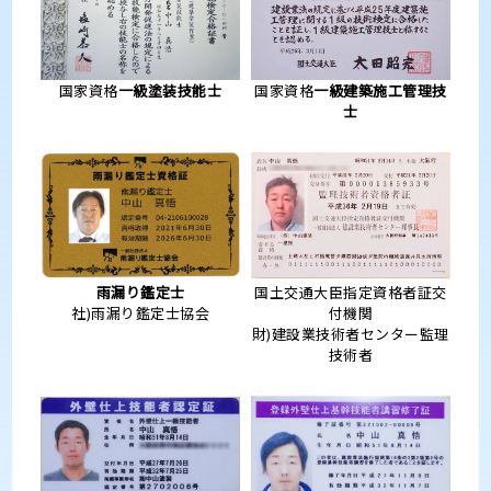
国家資格
一級塗装技能士
国家資格
一級建築施工管理技
士
雨漏り鑑定士
国土交通大臣指定資格者証交
社)雨漏り鑑定士協会
付機関
財)建設業技術者センター監理
技術者