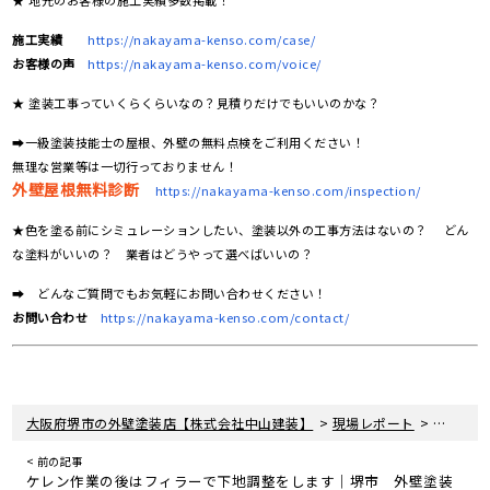
★ 地元のお客様の施工実績多数掲載！
施工実績
https://nakayama-kenso.com/case/
お客様の声
https://nakayama-kenso.com/voice/
★ 塗装工事っていくらくらいなの？見積りだけでもいいのかな？
➡一級塗装技能士の屋根、外壁の無料点検をご利用ください！
無理な営業等は一切行っておりません！
外壁屋根無料診断
https://nakayama-kenso.com/inspection/
★色を塗る前にシミュレーションしたい、塗装以外の工事方法はないの？ どん
な塗料がいいの？ 業者はどうやって選べばいいの？
➡ どんなご質問でもお気軽にお問い合わせください！
お問い合わせ
https://nakayama-kenso.com/contact/
>
>
大阪府堺市の外壁塗装店【株式会社中山建装】
現場レポート
足場組み
< 前の記事
ケレン作業の後はフィラーで下地調整をします｜堺市 外壁塗装