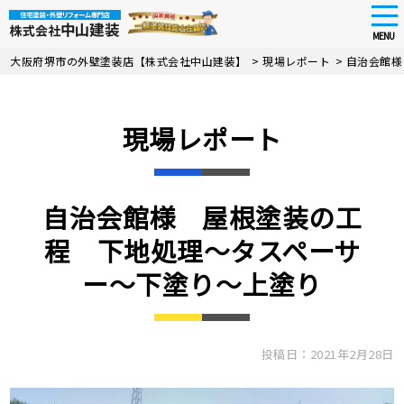
tog
nav
MENU
Skip
大阪府堺市の外壁塗装店【株式会社中山建装】
>
現場レポート
>
自治会館様
to
main
content
現場レポート
自治会館様 屋根塗装の工
程 下地処理〜タスペーサ
ー〜下塗り〜上塗り
投稿日：2021年2月28日