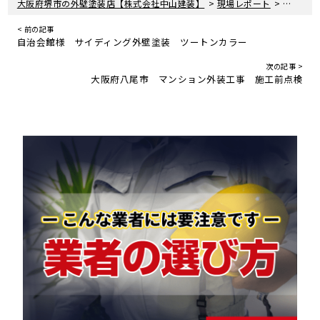
>
>
大阪府堺市の外壁塗装店【株式会社中山建装】
現場レポート
自治会館
< 前の記事
自治会館様 サイディング外壁塗装 ツートンカラー
次の記事 >
大阪府八尾市 マンション外装工事 施工前点検