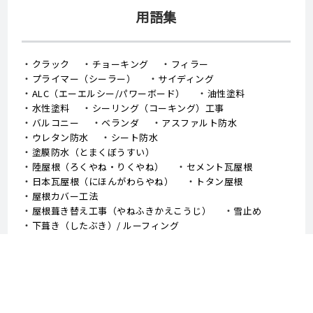
用語集
クラック
チョーキング
フィラー
プライマー（シーラー）
サイディング
ALC（エーエルシー/パワーボード）
油性塗料
水性塗料
シーリング（コーキング）工事
バルコニー
ベランダ
アスファルト防水
ウレタン防水
シート防水
塗膜防水（とまくぼうすい）
陸屋根（ろくやね・りくやね）
セメント瓦屋根
日本瓦屋根（にほんがわらやね）
トタン屋根
屋根カバー工法
屋根葺き替え工事（やねふきかえこうじ）
雪止め
下葺き（したぶき）/ ルーフィング
野地板（のじいた）
笠木（かさぎ）
庇（ひさし）/ 霧よけ（きりよけ）
戸袋（とぶくろ）
雨戸（あまど）
幕板（まくいた）
這樋（はいどい）
集水器 （しゅうすいき）/上合（じょうごう）
雨どい