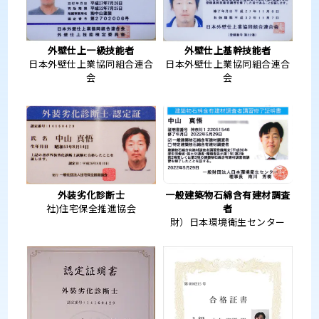
外壁仕上一級技能者
外壁仕上基幹技能者
日本外壁仕上業協同組合連合
日本外壁仕上業協同組合連合
会
会
外装劣化診断士
一般建築物石綿含有建材調査
社)住宅保全推進協会
者
財）日本環境衛生センター