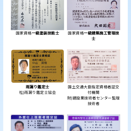
国家資格
一級塗装技能士
国家資格
一級建築施工管理技
士
雨漏り鑑定士
国土交通大臣指定資格者証交
社)雨漏り鑑定士協会
付機関
財)建設業技術者センター監理
技術者