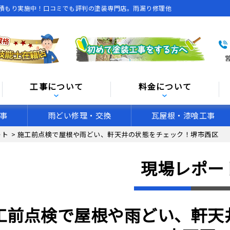
積もり実施中！口コミでも評判の塗装専門店。雨漏り修理他
営
工事について
料金について
事
雨どい修理・交換
瓦屋根・漆喰工事
ート
>
施工前点検で屋根や雨どい、軒天井の状態をチェック！堺市西区
現場レポー
工前点検で屋根や雨どい、軒天