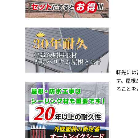
軒先には
す。屋根
ることを