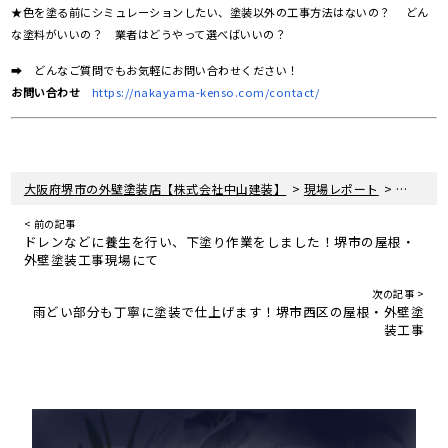
★色を塗る前にシミュレーションしたい、塗装以外の工事方法はないの？ どん
な塗料がいいの？ 業者はどうやって選べばいいの？
➡ どんなご質問でもお気軽にお問い合わせください！
お問い合わせ
https://nakayama-kenso.com/contact/
>
>
大阪府堺市の外壁塗装店【株式会社中山建装】
現場レポート
大阪府堺
< 前の記事
ドレンなどに養生を行い、下塗り作業をしました！堺市の屋根・
外壁塗装工事現場にて
次の記事 >
雨どい部分も丁寧に塗装で仕上げます！堺市西区の屋根・外壁塗
装工事