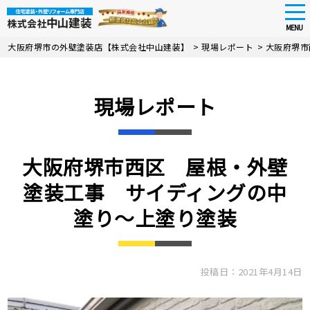
tog
nav
MENU
Skip
大阪府堺市の外壁塗装店【株式会社中山建装】
>
現場レポート
>
大阪府堺市
to
main
content
現場レポート
大阪府堺市西区 屋根・外壁
塗装工事 サイディングの中
塗り〜上塗り塗装
投稿日：2021年4月14日