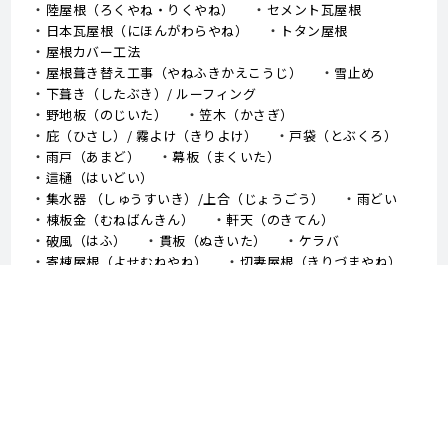
陸屋根（ろくやね・りくやね）
セメント瓦屋根
日本瓦屋根（にほんがわらやね）
トタン屋根
屋根カバー工法
屋根葺き替え工事（やねふきかえこうじ）
雪止め
下葺き（したぶき）/ ルーフィング
野地板（のじいた）
笠木（かさぎ）
庇（ひさし）/ 霧よけ（きりよけ）
戸袋（とぶくろ）
雨戸（あまど）
幕板（まくいた）
這樋（はいどい）
集水器 （しゅうすいき）/上合（じょうごう）
雨どい
棟板金（むねばんきん）
軒天（のきてん）
破風（はふ）
貫板（ぬきいた）
ケラバ
寄棟屋根（よせむねやね）
切妻屋根（きりづまやね）
大棟（おおむね）
隅棟（すみむね）/ 下り棟（くだりむね）
ドーマー
鼻隠し
軒樋（のきどい）
竪樋（たてどい）
パラペット
FRP防水
アスファルトシングル
スレート
コロニアル
↑TOPへ戻る - 外壁塗装、屋根塗装、堺市 中山建装