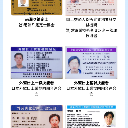
雨漏り鑑定士
国土交通大臣指定資格者証交
社)雨漏り鑑定士協会
付機関
財)建設業技術者センター監理
技術者
外壁仕上一級技能者
外壁仕上基幹技能者
日本外壁仕上業協同組合連合
日本外壁仕上業協同組合連合
会
会