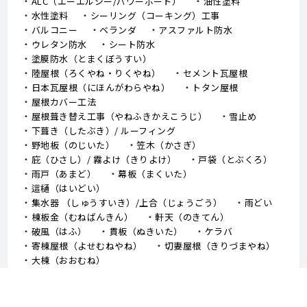
ALC（エーエルシー/パワーボード）
油性塗料
水性塗料
シーリング（コーキング）工事
バルコニー
ベランダ
アスファルト防水
ウレタン防水
シート防水
塗膜防水（とまくぼうすい）
陸屋根（ろくやね・りくやね）
セメント瓦屋根
日本瓦屋根（にほんがわらやね）
トタン屋根
屋根カバー工法
屋根葺き替え工事（やねふきかえこうじ）
雪止め
下葺き（したぶき）/ ルーフィング
野地板（のじいた）
笠木（かさぎ）
庇（ひさし）/ 霧よけ（きりよけ）
戸袋（とぶくろ）
雨戸（あまど）
幕板（まくいた）
這樋（はいどい）
集水器 （しゅうすいき）/上合（じょうごう）
雨どい
棟板金（むねばんきん）
軒天（のきてん）
破風（はふ）
貫板（ぬきいた）
ケラバ
寄棟屋根（よせむねやね）
切妻屋根（きりづまやね）
大棟（おおむね）
隅棟（すみむね）/ 下り棟（くだりむね）
ドーマー
鼻隠し
軒樋（のきどい）
竪樋（たてどい）
パラペット
FRP防水
アスファルトシングル