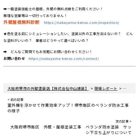
➡一級塗装技能士の屋根、外壁の無料点検をご利用ください！
無理な営業等は一切行っておりません！
外壁屋根無料診断
https://nakayama-kenso.com/inspection/
★色を塗る前にシミュレーションしたい、塗装以外の工事方法はないの？ どん
な塗料がいいの？ 業者はどうやって選べばいいの？
➡ どんなご質問でもお気軽にお問い合わせください！
お問い合わせ
https://nakayama-kenso.com/contact/
>
>
大阪府堺市の外壁塗装店【株式会社中山建装】
現場レポート
大阪府堺
< 前の記事
室外機を浮かせて作業効率アップ！堺市南区のベランダ防水工事
の様子
次の記事 >
大阪府堺市南区 外壁・屋根塗装工事 ベランダ防水塗装 サッ
シ下立ち上がりについて