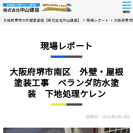
tog
nav
MENU
Skip
大阪府堺市の外壁塗装店【株式会社中山建装】
>
現場レポート
>
大阪府堺市
to
main
content
現場レポート
大阪府堺市南区 外壁・屋根
塗装工事 ベランダ防水塗
装 下地処理ケレン
投稿日：2021年5月14日