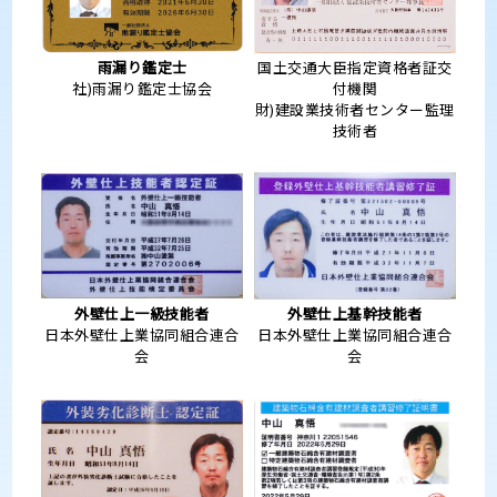
雨漏り鑑定士
国土交通大臣指定資格者証交
社)雨漏り鑑定士協会
付機関
財)建設業技術者センター監理
技術者
外壁仕上一級技能者
外壁仕上基幹技能者
日本外壁仕上業協同組合連合
日本外壁仕上業協同組合連合
会
会