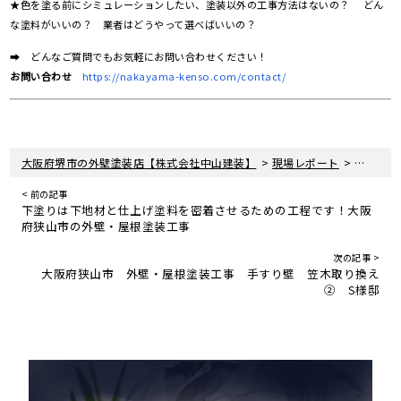
★色を塗る前にシミュレーションしたい、塗装以外の工事方法はないの？ どん
な塗料がいいの？ 業者はどうやって選べばいいの？
➡ どんなご質問でもお気軽にお問い合わせください！
お問い合わせ
https://nakayama-kenso.com/contact/
>
>
大阪府堺市の外壁塗装店【株式会社中山建装】
現場レポート
大阪府狭
< 前の記事
下塗りは下地材と仕上げ塗料を密着させるための工程です！大阪
府狭山市の外壁・屋根塗装工事
次の記事 >
大阪府狭山市 外壁・屋根塗装工事 手すり壁 笠木取り換え
② S様邸