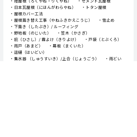
陸屋根（ろくやね・りくやね）
セメント瓦屋根
日本瓦屋根（にほんがわらやね）
トタン屋根
屋根カバー工法
屋根葺き替え工事（やねふきかえこうじ）
雪止め
下葺き（したぶき）/ ルーフィング
野地板（のじいた）
笠木（かさぎ）
庇（ひさし）/ 霧よけ（きりよけ）
戸袋（とぶくろ）
雨戸（あまど）
幕板（まくいた）
這樋（はいどい）
集水器 （しゅうすいき）/上合（じょうごう）
雨どい
棟板金（むねばんきん）
軒天（のきてん）
破風（はふ）
貫板（ぬきいた）
ケラバ
寄棟屋根（よせむねやね）
切妻屋根（きりづまやね）
大棟（おおむね）
隅棟（すみむね）/ 下り棟（くだりむね）
ドーマー
鼻隠し
軒樋（のきどい）
竪樋（たてどい）
パラペット
FRP防水
アスファルトシングル
スレート
コロニアル
↑TOPへ戻る - 外壁塗装、屋根塗装、堺市 中山建装