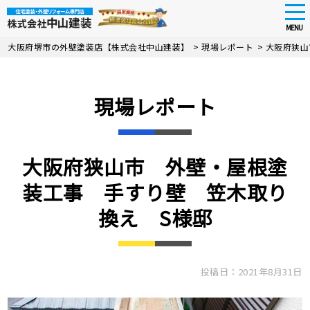
tog
nav
MENU
Skip
大阪府堺市の外壁塗装店【株式会社中山建装】
>
現場レポート
>
大阪府狭山
to
main
content
現場レポート
大阪府狭山市 外壁・屋根塗
装工事 手すり壁 笠木取り
換え S様邸
投稿日：2021年8月31日