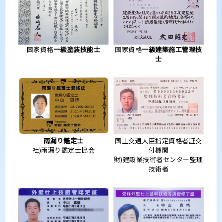
国家資格
一級塗装技能士
国家資格
一級建築施工管理技
士
雨漏り鑑定士
国土交通大臣指定資格者証交
社)雨漏り鑑定士協会
付機関
財)建設業技術者センター監理
技術者