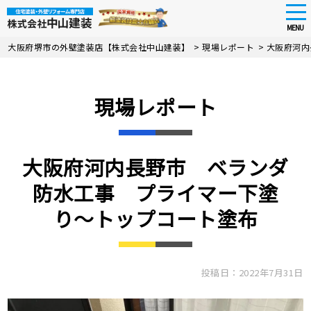
tog
nav
MENU
Skip
大阪府堺市の外壁塗装店【株式会社中山建装】
>
現場レポート
>
大阪府河内
to
main
content
現場レポート
大阪府河内長野市 ベランダ
防水工事 プライマー下塗
り〜トップコート塗布
投稿日：2022年7月31日