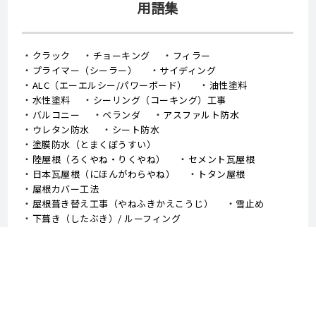
用語集
クラック
チョーキング
フィラー
プライマー（シーラー）
サイディング
ALC（エーエルシー/パワーボード）
油性塗料
水性塗料
シーリング（コーキング）工事
バルコニー
ベランダ
アスファルト防水
ウレタン防水
シート防水
塗膜防水（とまくぼうすい）
陸屋根（ろくやね・りくやね）
セメント瓦屋根
日本瓦屋根（にほんがわらやね）
トタン屋根
屋根カバー工法
屋根葺き替え工事（やねふきかえこうじ）
雪止め
下葺き（したぶき）/ ルーフィング
野地板（のじいた）
笠木（かさぎ）
庇（ひさし）/ 霧よけ（きりよけ）
戸袋（とぶくろ）
雨戸（あまど）
幕板（まくいた）
這樋（はいどい）
集水器 （しゅうすいき）/上合（じょうごう）
雨どい
棟板金（むねばんきん）
軒天（のきてん）