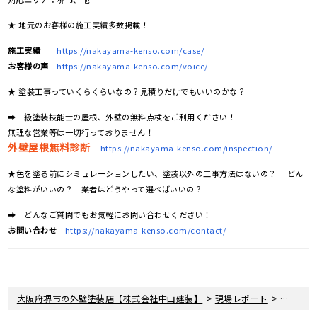
★ 地元のお客様の施工実績多数掲載！
施工実績
https://nakayama-kenso.com/case/
お客様の声
https://nakayama-kenso.com/voice/
★ 塗装工事っていくらくらいなの？見積りだけでもいいのかな？
➡一級塗装技能士の屋根、外壁の無料点検をご利用ください！
無理な営業等は一切行っておりません！
外壁屋根無料診断
https://nakayama-kenso.com/inspection/
★色を塗る前にシミュレーションしたい、塗装以外の工事方法はないの？ どん
な塗料がいいの？ 業者はどうやって選べばいいの？
➡ どんなご質問でもお気軽にお問い合わせください！
お問い合わせ
https://nakayama-kenso.com/contact/
>
>
大阪府堺市の外壁塗装店【株式会社中山建装】
現場レポート
大阪府河