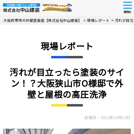
tog
nav
MENU
Skip
大阪府堺市の外壁塗装店【株式会社中山建装】
>
現場レポート
>
汚れが目立
to
main
content
現場レポート
汚れが目立ったら塗装のサイ
ン！？大阪狭山市O様邸で外
壁と屋根の高圧洗浄
投稿日：2022年10月19日