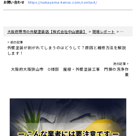
お問い合わせ
https://nakayama-kenso.com/contact/
>
>
大阪府堺市の外壁塗装店【株式会社中山建装】
現場レポート
汚れが目
< 前の記事
外壁塗装が剥がれてしまうのはどうして？原因と補修方法を解説
します！
次の記事 >
大阪府大阪狭山市 O様邸 屋根・外壁塗装工事 門塀の洗浄作
業