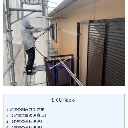
もくじ
[
閉じる
]
1
足場の組み立て作業
2
【足場工事の注意点】
3
【外壁の高圧洗浄】
4
【屋根の高圧洗浄】