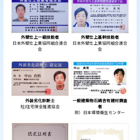
外壁仕上一級技能者
外壁仕上基幹技能者
日本外壁仕上業協同組合連合
日本外壁仕上業協同組合連合
会
会
外装劣化診断士
一般建築物石綿含有建材調査
社)住宅保全推進協会
者
財）日本環境衛生センター