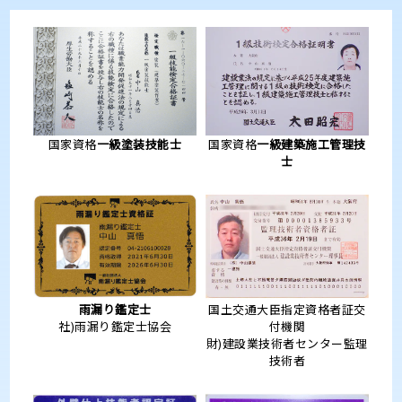
国家資格
一級塗装技能士
国家資格
一級建築施工管理技
士
雨漏り鑑定士
国土交通大臣指定資格者証交
社)雨漏り鑑定士協会
付機関
財)建設業技術者センター監理
技術者