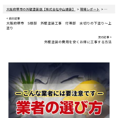
>
>
大阪府堺市の外壁塗装店【株式会社中山建装】
現場レポート
大阪府堺
< 前の記事
大阪府堺市 S様邸 外壁塗装工事 付帯部 水切りの下塗り〜上
塗り
次の記事 >
外壁塗装の費用を安くお得に工事する方法