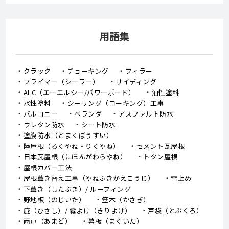
用語集
クラック
チョーキング
フィラー
プライマー（シーラー）
サイディング
ALC（エーエルシー/パワーボード）
油性塗料
水性塗料
シーリング（コーキング）工事
バルコニー
ベランダ
アスファルト防水
ウレタン防水
シート防水
塗膜防水（とまくぼうすい）
陸屋根（ろくやね・りくやね）
セメント瓦屋根
日本瓦屋根（にほんがわらやね）
トタン屋根
屋根カバー工法
屋根葺き替え工事（やねふきかえこうじ）
雪止め
下葺き（したぶき）/ ルーフィング
野地板（のじいた）
笠木（かさぎ）
庇（ひさし）/ 霧よけ（きりよけ）
戸袋（とぶくろ）
雨戸（あまど）
幕板（まくいた）