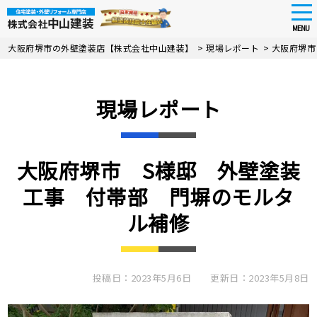
tog
nav
MENU
Skip
大阪府堺市の外壁塗装店【株式会社中山建装】
>
現場レポート
>
大阪府堺市
to
main
content
現場レポート
大阪府堺市 S様邸 外壁塗装
工事 付帯部 門塀のモルタ
ル補修
投稿日：2023年5月6日
更新日：2023年5月8日