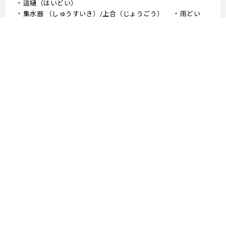
這樋（はいどい）
集水器 （しゅうすいき）/上合（じょうごう）
雨どい
棟板金（むねばんきん）
軒天（のきてん）
破風（はふ）
貫板（ぬきいた）
ケラバ
寄棟屋根（よせむねやね）
切妻屋根（きりづまやね）
大棟（おおむね）
隅棟（すみむね）/ 下り棟（くだりむね）
ドーマー
鼻隠し
軒樋（のきどい）
竪樋（たてどい）
パラペット
FRP防水
アスファルトシングル
スレート
コロニアル
↑TOPへ戻る - 外壁塗装、屋根塗装、堺市 中山建装