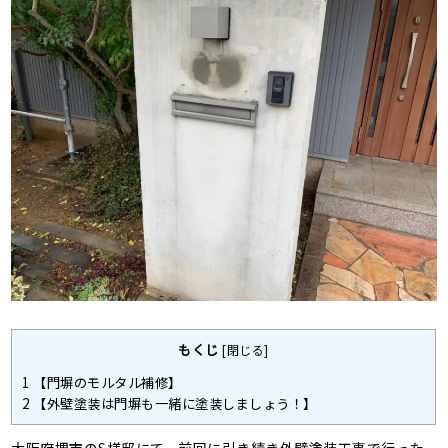
もくじ
[
閉じる
]
1
【門塀のモルタル補修】
2
【外壁塗装は門塀も一緒に塗装しましょう！】