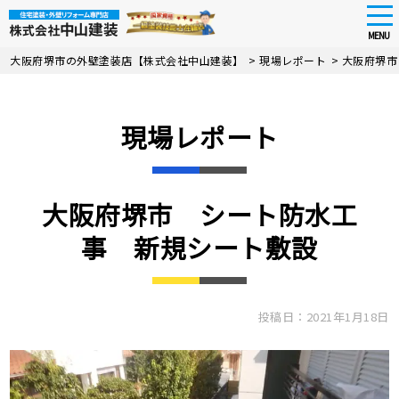
tog
nav
MENU
Skip
大阪府堺市の外壁塗装店【株式会社中山建装】
>
現場レポート
>
大阪府堺市
to
main
content
現場レポート
大阪府堺市 シート防水工
事 新規シート敷設
投稿日：2021年1月18日