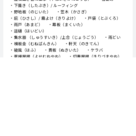
下葺き（したぶき）/ ルーフィング
野地板（のじいた）
笠木（かさぎ）
庇（ひさし）/ 霧よけ（きりよけ）
戸袋（とぶくろ）
雨戸（あまど）
幕板（まくいた）
這樋（はいどい）
集水器 （しゅうすいき）/上合（じょうごう）
雨どい
棟板金（むねばんきん）
軒天（のきてん）
破風（はふ）
貫板（ぬきいた）
ケラバ
寄棟屋根（よせむねやね）
切妻屋根（きりづまやね）
大棟（おおむね）
隅棟（すみむね）/ 下り棟（くだりむね）
ドーマー
鼻隠し
軒樋（のきどい）
竪樋（たてどい）
パラペット
FRP防水
アスファルトシングル
スレート
コロニアル
↑TOPへ戻る - 外壁塗装、屋根塗装、堺市 中山建装