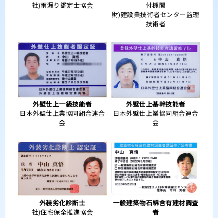
社)雨漏り鑑定士協会
付機関
財)建設業技術者センター監理
技術者
外壁仕上一級技能者
外壁仕上基幹技能者
日本外壁仕上業協同組合連合
日本外壁仕上業協同組合連合
会
会
外装劣化診断士
一般建築物石綿含有建材調査
社)住宅保全推進協会
者