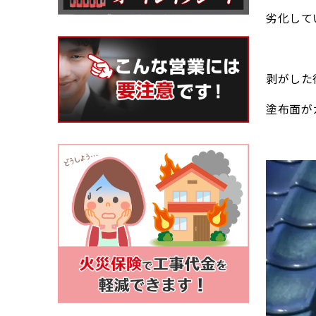
劣化して
剥がした
塗布面が