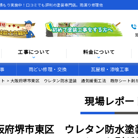
積もり実施中！口コミでも評判の塗装専門店。雨漏り修理他
営
工事について
料金について
事
雨どい修理・交換
瓦屋根・漆喰工事
ート
>
大阪府堺市東区 ウレタン防水塗装 通気緩衝工法 既存シート剥
現場レポー
阪府堺市東区 ウレタン防水塗