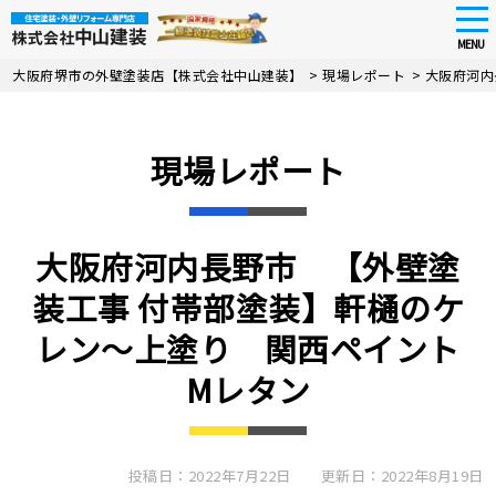
tog
nav
MENU
Skip
大阪府堺市の外壁塗装店【株式会社中山建装】
>
現場レポート
>
大阪府河内
to
main
content
現場レポート
大阪府河内長野市 【外壁塗
装工事 付帯部塗装】軒樋のケ
レン〜上塗り 関西ペイント
Mレタン
投稿日：2022年7月22日
更新日：2022年8月19日