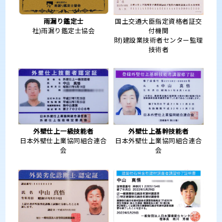
雨漏り鑑定士
国土交通大臣指定資格者証交
社)雨漏り鑑定士協会
付機関
財)建設業技術者センター監理
技術者
外壁仕上一級技能者
外壁仕上基幹技能者
日本外壁仕上業協同組合連合
日本外壁仕上業協同組合連合
会
会