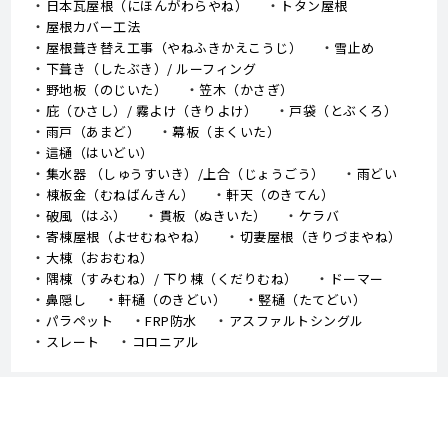
日本瓦屋根（にほんがわらやね）
トタン屋根
屋根カバー工法
屋根葺き替え工事（やねふきかえこうじ）
雪止め
下葺き（したぶき）/ ルーフィング
野地板（のじいた）
笠木（かさぎ）
庇（ひさし）/ 霧よけ（きりよけ）
戸袋（とぶくろ）
雨戸（あまど）
幕板（まくいた）
這樋（はいどい）
集水器 （しゅうすいき）/上合（じょうごう）
雨どい
棟板金（むねばんきん）
軒天（のきてん）
破風（はふ）
貫板（ぬきいた）
ケラバ
寄棟屋根（よせむねやね）
切妻屋根（きりづまやね）
大棟（おおむね）
隅棟（すみむね）/ 下り棟（くだりむね）
ドーマー
鼻隠し
軒樋（のきどい）
竪樋（たてどい）
パラペット
FRP防水
アスファルトシングル
スレート
コロニアル
↑TOPへ戻る - 外壁塗装、屋根塗装、堺市 中山建装