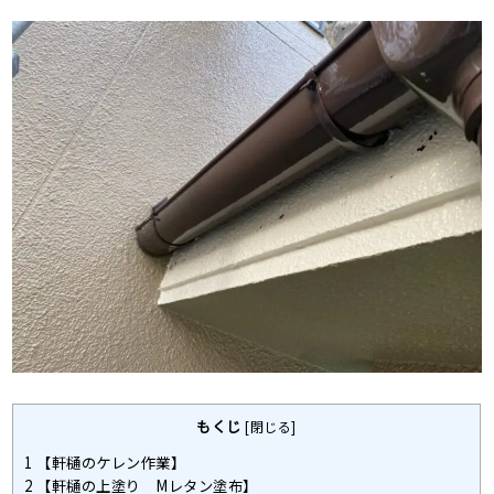
もくじ
[
閉じる
]
1
【軒樋のケレン作業】
2
【軒樋の上塗り Mレタン塗布】