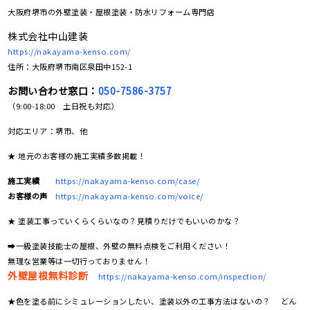
大阪府堺市の
外壁塗装・屋根塗装・防水リフォーム専門店
株式会社中山建装
https://nakayama-kenso.com/
住所：大阪府堺市南区泉田中152-1
お問い合わせ窓口：
050-7586-3757
（9:00-18:00 土日祝も対応）
対応エリア：堺市、他
★ 地元のお客様の施工実績多数掲載！
施工実績
https://nakayama-kenso.com/case/
お客様の声
https://nakayama-kenso.com/voice/
★ 塗装工事っていくらくらいなの？見積りだけでもいいのかな？
➡一級塗装技能士の屋根、外壁の無料点検をご利用ください！
無理な営業等は一切行っておりません！
外壁屋根無料診断
https://nakayama-kenso.com/inspection/
★色を塗る前にシミュレーションしたい、塗装以外の工事方法はないの？ どん