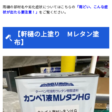
雨樋の部材名や劣化症状についてはこちらの
「雨どい、こんな症
状が出たら要注意！」
をご覧ください。
【軒樋の上塗り Mレタン塗
布】