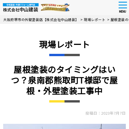
tog
nav
MENU
Skip
大阪府堺市の外壁塗装店【株式会社中山建装】
>
現場レポート
>
屋根塗装の
to
main
content
現場レポート
屋根塗装のタイミングはい
つ？泉南郡熊取町T様邸で屋
根・外壁塗装工事中
投稿日：2023年7月7日