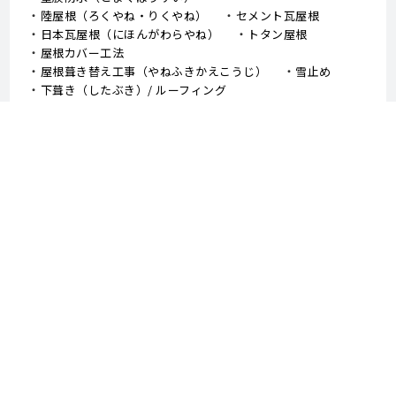
陸屋根（ろくやね・りくやね）
セメント瓦屋根
日本瓦屋根（にほんがわらやね）
トタン屋根
屋根カバー工法
屋根葺き替え工事（やねふきかえこうじ）
雪止め
下葺き（したぶき）/ ルーフィング
野地板（のじいた）
笠木（かさぎ）
庇（ひさし）/ 霧よけ（きりよけ）
戸袋（とぶくろ）
雨戸（あまど）
幕板（まくいた）
這樋（はいどい）
集水器 （しゅうすいき）/上合（じょうごう）
雨どい
棟板金（むねばんきん）
軒天（のきてん）
破風（はふ）
貫板（ぬきいた）
ケラバ
寄棟屋根（よせむねやね）
切妻屋根（きりづまやね）
大棟（おおむね）
隅棟（すみむね）/ 下り棟（くだりむね）
ドーマー
鼻隠し
軒樋（のきどい）
竪樋（たてどい）
パラペット
FRP防水
アスファルトシングル
スレート
コロニアル