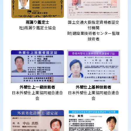
雨漏り鑑定士
国土交通大臣指定資格者証交
社)雨漏り鑑定士協会
付機関
財)建設業技術者センター監理
技術者
外壁仕上一級技能者
外壁仕上基幹技能者
日本外壁仕上業協同組合連合
日本外壁仕上業協同組合連合
会
会