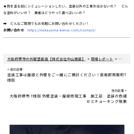
★色を塗る前にシミュレーションしたい、塗装以外の工事方法はないの？ どん
な塗料がいいの？ 業者はどうやって選べばいいの？
➡ どんなご質問でもお気軽にお問い合わせください！
お問い合わせ
https://nakayama-kenso.com/contact/
>
>
大阪府堺市の外壁塗装店【株式会社中山建装】
現場レポート
屋根塗装
< 前の記事
塗装工事は屋根と外壁をご一緒にご検討ください！泉南郡熊取町T
様邸
次の記事 >
大阪府堺市 T様邸 外壁塗装・屋根修理工事 施工前 塗装の色褪
せとチョーキング現象