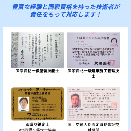
豊富な経験と国家資格を持った技術者が
責任をもって対応します！
国家資格
一級塗装技能士
国家資格
一級建築施工管理技
士
雨漏り鑑定士
国土交通大臣指定資格者証交
社)雨漏り鑑定士協会
付機関