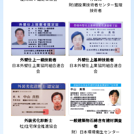
財)建設業技術者センター監理
技術者
外壁仕上一級技能者
外壁仕上基幹技能者
日本外壁仕上業協同組合連合
日本外壁仕上業協同組合連合
会
会
外装劣化診断士
一般建築物石綿含有建材調査
社)住宅保全推進協会
者
財）日本環境衛生センター