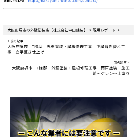
お問い合わせ
https://nakayama-kenso.com/contact/
>
>
大阪府堺市の外壁塗装店【株式会社中山建装】
現場レポート
鉄部は錆
< 前の記事
大阪府堺市 T様邸 外壁塗装・屋根修理工事 下屋葺き替え工
事 立平葺き仕上げ
次の記事 >
大阪府堺市 T様邸 外壁塗装・屋根修理工事 雨戸塗装 施工
前〜ケレン〜上塗り