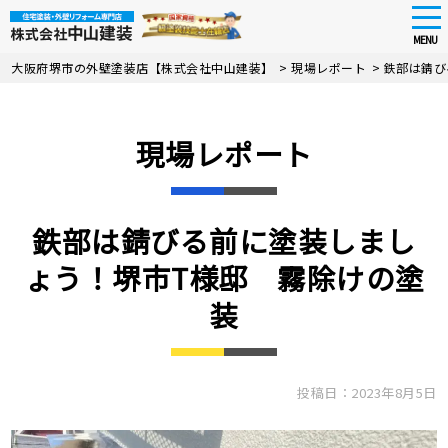
tog
nav
MENU
Skip
大阪府堺市の外壁塗装店【株式会社中山建装】
>
現場レポート
>
鉄部は錆び
to
main
content
現場レポート
鉄部は錆びる前に塗装しまし
ょう！堺市T様邸 霧除けの塗
装
投稿日：2023年8月5日