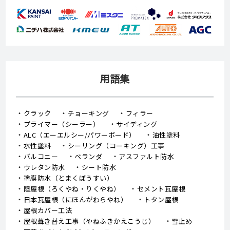
用語集
クラック
チョーキング
フィラー
プライマー（シーラー）
サイディング
ALC（エーエルシー/パワーボード）
油性塗料
水性塗料
シーリング（コーキング）工事
バルコニー
ベランダ
アスファルト防水
ウレタン防水
シート防水
塗膜防水（とまくぼうすい）
陸屋根（ろくやね・りくやね）
セメント瓦屋根
日本瓦屋根（にほんがわらやね）
トタン屋根
屋根カバー工法
屋根葺き替え工事（やねふきかえこうじ）
雪止め