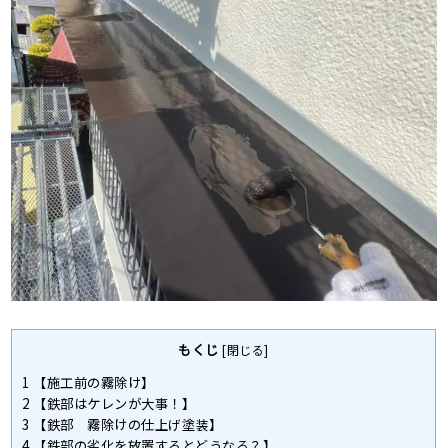
もくじ
[
閉じる
]
1
【施工前の霧除け】
2
【鉄部はケレンが大事！】
3
【鉄部 霧除けの仕上げ塗装】
4
【鉄部の劣化を放置するとどうなる？】