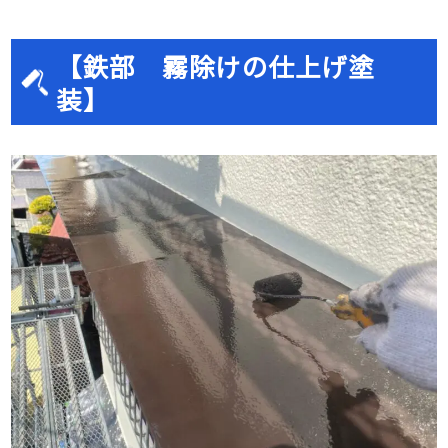
【鉄部 霧除けの仕上げ塗
装】